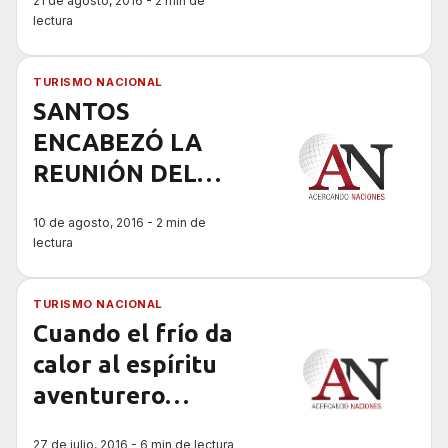
21 de agosto, 2016 - 2 min de
lectura
TURISMO NACIONAL
SANTOS
ENCABEZÓ LA
REUNIÓN DEL
CONSEJO
10 de agosto, 2016 - 2 min de
FEDERAL DE
lectura
TURISMO
TURISMO NACIONAL
Cuando el frío da
calor al espíritu
aventurero…
27 de julio, 2016 - 6 min de lectura