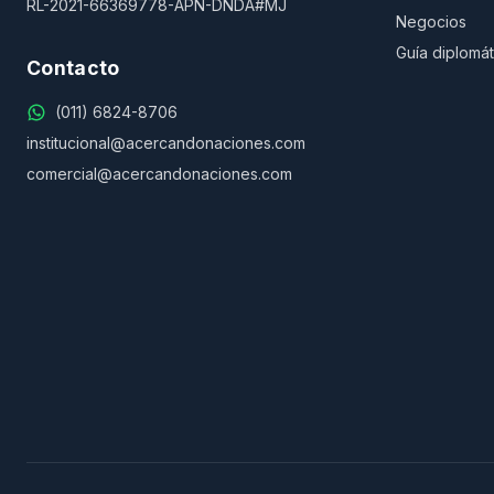
RL-2021-66369778-APN-DNDA#MJ
Negocios
Guía diplomát
Contacto
(011) 6824-8706
institucional@acercandonaciones.com
comercial@acercandonaciones.com