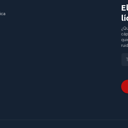
E
ica
l
¿Qu
cáp
qui
rui