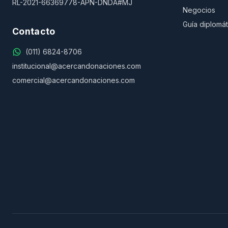
RL-2021-66369778-APN-DNDA#MJ
Negocios
Guía diplomát
Contacto
(011) 6824-8706
institucional@acercandonaciones.com
comercial@acercandonaciones.com