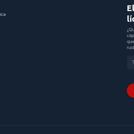
E
ica
l
¿Qu
cáp
qui
rui